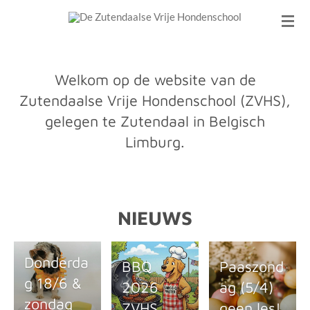
Ga
direct
naar
de
Welkom op de website van de
hoofdinhoud
Zutendaalse Vrije Hondenschool (ZVHS),
gelegen te Zutendaal in Belgisch
Limburg.
NIEUWS
Donderda
BBQ
Paaszond
g 18/6 &
2026
ag (5/4)
zondag
ZVHS
geen les!