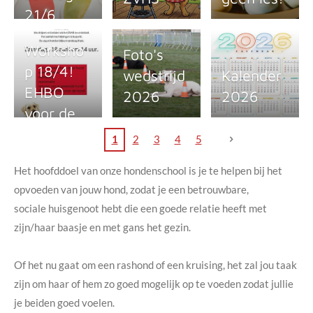
21/6
geen les!
Worksho
Foto's
Kantine
p 18/4!
wedstrijd
Kalender
wel open!
EHBO
2026
2026
voor de
hond
1
2
3
4
5
Het hoofddoel van onze hondenschool is je te helpen bij het
opvoeden van jouw hond, zodat je een betrouwbare,
sociale huisgenoot hebt die een goede relatie heeft met
zijn/haar baasje en met gans het gezin.
Of het nu gaat om een rashond of een kruising, het zal jou taak
zijn om haar of hem zo goed mogelijk op te voeden zodat jullie
je beiden goed voelen.