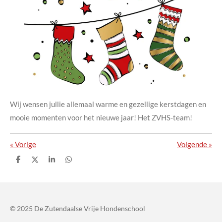
Wij wensen jullie allemaal warme en gezellige kerstdagen en
mooie momenten voor het nieuwe jaar! Het ZVHS-team!
«
Vorige
Volgende
»
D
D
S
D
e
e
h
e
l
e
a
l
e
l
r
e
n
e
n
© 2025 De Zutendaalse Vrije Hondenschool